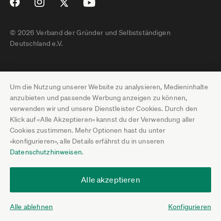
© 2026 Verband der Gründer und Selbstständigen
Deutschland e.V.
Impressum
Um die Nutzung unserer Website zu analysieren, Medieninhalte
Datenschutz
anzubieten und passende Werbung anzeigen zu können,
verwenden wir und unsere Dienstleister Cookies. Durch den
Pressebereich
Klick auf «Alle Akzeptieren» kannst du der Verwendung aller
Cookies zustimmen. Mehr Optionen hast du unter
Newsletter-Archiv
«konfigurieren», alle Details erfährst du in unseren
Datenschutzhinweisen
.
Jobs
Termine
Alle akzeptieren
Über uns
Alle ablehnen
Konfigurieren