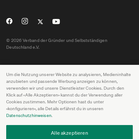
© 2026 Verband der Gründer und Selbstständigen
Deutschland e.V.
Impressum
Um die Nutzung unserer Website zu analysieren, Medieninhalte
Datenschutz
anzubieten und passende Werbung anzeigen zu können,
verwenden wir und unsere Dienstleister Cookies. Durch den
Pressebereich
Klick auf «Alle Akzeptieren» kannst du der Verwendung aller
Cookies zustimmen. Mehr Optionen hast du unter
Newsletter-Archiv
«konfigurieren», alle Details erfährst du in unseren
Datenschutzhinweisen
.
Jobs
Termine
Alle akzeptieren