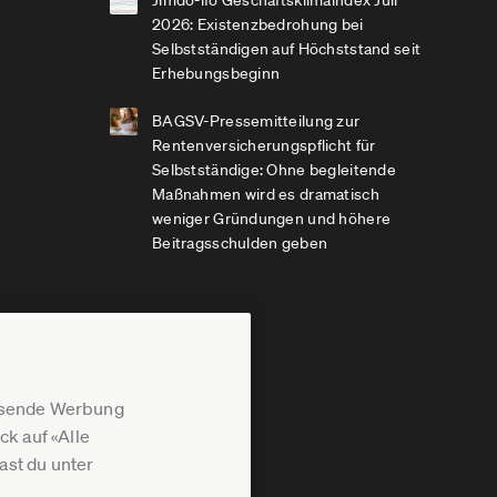
Jimdo-ifo Geschäftsklimaindex Juli
2026: Existenzbedrohung bei
Selbstständigen auf Höchststand seit
Erhebungsbeginn
BAGSV-Pressemitteilung zur
Rentenversicherungspflicht für
Selbstständige: Ohne begleitende
Maßnahmen wird es dramatisch
weniger Gründungen und höhere
Beitragsschulden geben
assende Werbung
k auf «Alle
st du unter