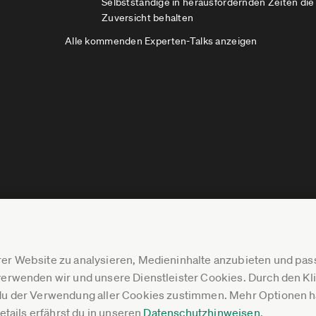
Selbstständige in herausfordernden Zeiten die
Zuversicht behalten
Alle kommenden Experten-Talks anzeigen
er Website zu analysieren, Medieninhalte anzubieten und p
erwenden wir und unsere Dienstleister Cookies. Durch den Klic
du der Verwendung aller Cookies zustimmen. Mehr Optionen ha
Details erfährst du in unseren
Datenschutzhinweisen
.