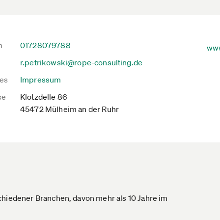
n
01728079788
www
r.petrikowski@rope-consulting.de
es
Impressum
se
Klotzdelle 86
45472 Mülheim an der Ruhr
chiedener Branchen, davon mehr als 10 Jahre im