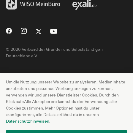
© 2026 Verband der Gründer und Selbstständigen
Deutschland e.V.
Impressum
Um die Nutzung unserer Website zu analysieren, Medieninhalte
Datenschutz
anzubieten und passende Werbung anzeigen zu können,
verwenden wir und unsere Dienstleister Cookies. Durch den
Pressebereich
Klick auf «Alle Akzeptieren» kannst du der Verwendung aller
Cookies zustimmen. Mehr Optionen hast du unter
Newsletter-Archiv
«konfigurieren», alle Details erfährst du in unseren
Datenschutzhinweisen
.
Jobs