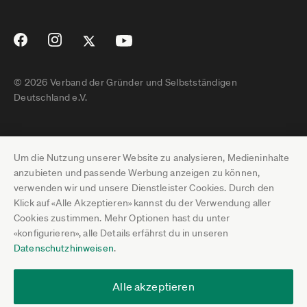
© 2026 Verband der Gründer und Selbstständigen
Deutschland e.V.
Impressum
Um die Nutzung unserer Website zu analysieren, Medieninhalte
Datenschutz
anzubieten und passende Werbung anzeigen zu können,
verwenden wir und unsere Dienstleister Cookies. Durch den
Pressebereich
Klick auf «Alle Akzeptieren» kannst du der Verwendung aller
Cookies zustimmen. Mehr Optionen hast du unter
Newsletter-Archiv
«konfigurieren», alle Details erfährst du in unseren
Datenschutzhinweisen
.
Jobs
Termine
Alle akzeptieren