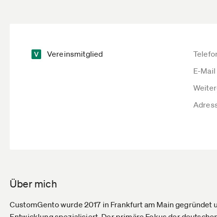
Vereinsmitglied
Telefo
E-Mail
Weiter
Adres
Über mich
CustomGento wurde 2017 in Frankfurt am Main gegründet un
Entwicklung spezialisiert. Der primäre Fokus der deutschen