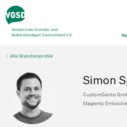
Verband der Gründer und
Selbstständigen Deutschland e.V.
Ne
Alle Branchenprofile
Simon S
CustomGento Gm
Magento Entwickl