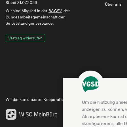
Stand 31.07.2026
Über uns
Wir sind Mitglied in der
BAGSV
, der
Bundesarbeitsgemeinschaft der
Selbstständigenverbände.
Vertrag widerrufen
Wir danken unseren Kooperationspartnern
Um die Nutzung unser
anzeigen zu können, v
Akzeptieren» kannst 
«konfigurieren», alle 