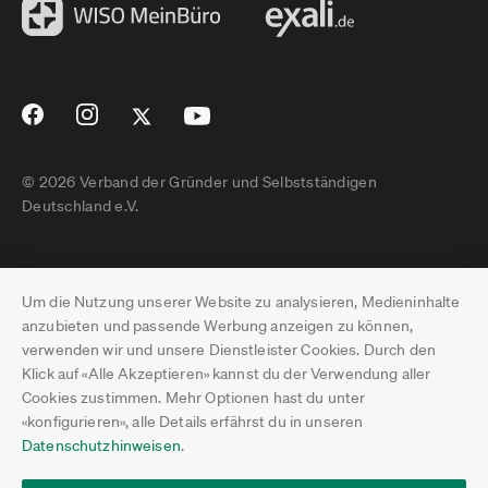
© 2026 Verband der Gründer und Selbstständigen
Deutschland e.V.
Impressum
Um die Nutzung unserer Website zu analysieren, Medieninhalte
Datenschutz
anzubieten und passende Werbung anzeigen zu können,
verwenden wir und unsere Dienstleister Cookies. Durch den
Pressebereich
Klick auf «Alle Akzeptieren» kannst du der Verwendung aller
Cookies zustimmen. Mehr Optionen hast du unter
Newsletter-Archiv
«konfigurieren», alle Details erfährst du in unseren
Datenschutzhinweisen
.
Jobs