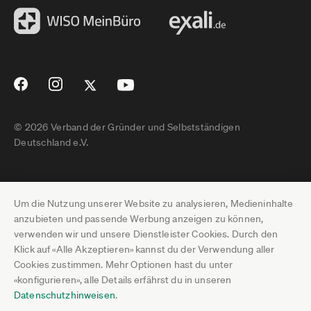
© 2026 Verband der Gründer und Selbstständigen
Deutschland e.V.
Impressum
Um die Nutzung unserer Website zu analysieren, Medieninhalte
Datenschutz
anzubieten und passende Werbung anzeigen zu können,
verwenden wir und unsere Dienstleister Cookies. Durch den
Pressebereich
Klick auf «Alle Akzeptieren» kannst du der Verwendung aller
Cookies zustimmen. Mehr Optionen hast du unter
Newsletter-Archiv
«konfigurieren», alle Details erfährst du in unseren
Datenschutzhinweisen
.
Jobs