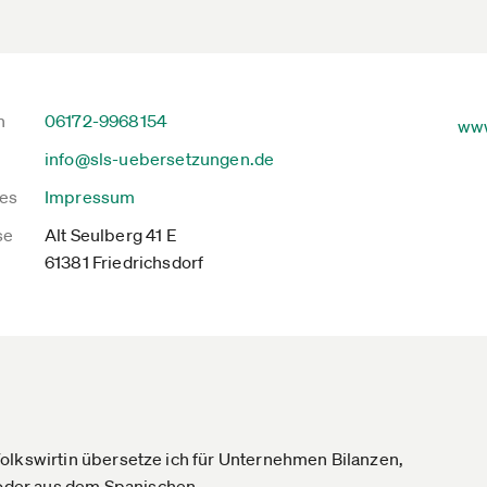
n
06172-9968154
www
info@sls-uebersetzungen.de
es
Impressum
se
Alt Seulberg 41 E
61381 Friedrichsdorf
olkswirtin übersetze ich für Unternehmen Bilanzen,
oder aus dem Spanischen.