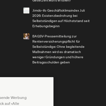
Gesetzentwurfs erfüllen?
Jimdo-ifo Geschäftsklimaindex Juli
2026: Existenzbedrohung bei
Selbstständigen auf Höchststand seit
Erhebungsbeginn
BAGSV-Pressemitteilung zur
Rentenversicherungspflicht für
Selbstständige: Ohne begleitende
Maßnahmen wird es dramatisch
weniger Gründungen und höhere
Beitragsschulden geben
assende Werbung
k auf «Alle