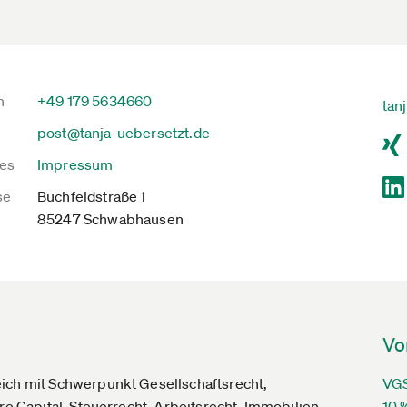
n
+49 179 5634660
tan
post@tanja-uebersetzt.de
es
Impressum
se
Buchfeldstraße 1
85247 Schwabhausen
Vo
eich mit Schwerpunkt Gesellschaftsrecht,
VGS
re Capital, Steuerrecht, Arbeitsrecht, Immobilien-
10 