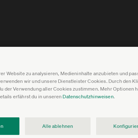
er Website zu analysieren, Medieninhalte anzubieten und p
erwenden wir und unsere Dienstleister Cookies. Durch den Klic
du der Verwendung aller Cookies zustimmen. Mehr Optionen ha
Details erfährst du in unseren
Datenschutzhinweisen
.
en
Alle ablehnen
Konfigurie
V.
Impressum
Datenschutz
Pressebereich