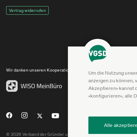
Vertrag widerrufen
Wir danken unseren Kooperationspartnern
Um die Nutzung unser
anzeigen zu können, v
Akzeptieren» kannst 
«konfigurieren», alle 
Alle akzeptier
© 2026 Verband der Gründer und Selbstständigen Deutschland e.