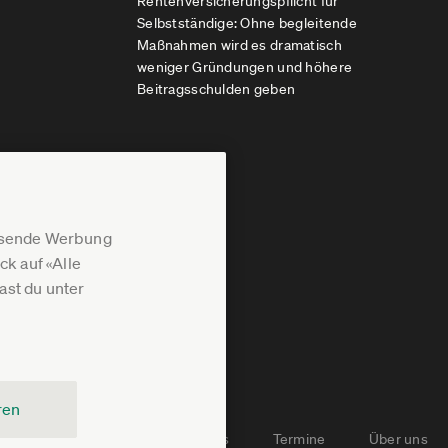
Rentenversicherungspflicht für
Selbstständige: Ohne begleitende
Maßnahmen wird es dramatisch
weniger Gründungen und höhere
Beitragsschulden geben
assende Werbung
k auf «Alle
st du unter
ren
Newsletter-Archiv
Jobs
Termine
Über uns