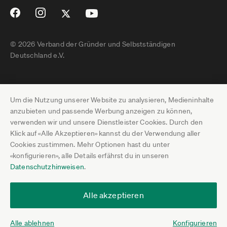
© 2026 Verband der Gründer und Selbstständigen
Deutschland e.V.
Impressum
Um die Nutzung unserer Website zu analysieren, Medieninhalte
Datenschutz
anzubieten und passende Werbung anzeigen zu können,
verwenden wir und unsere Dienstleister Cookies. Durch den
Pressebereich
Klick auf «Alle Akzeptieren» kannst du der Verwendung aller
Cookies zustimmen. Mehr Optionen hast du unter
Newsletter-Archiv
«konfigurieren», alle Details erfährst du in unseren
Datenschutzhinweisen
.
Jobs
Termine
Alle akzeptieren
Über uns
Alle ablehnen
Konfigurieren