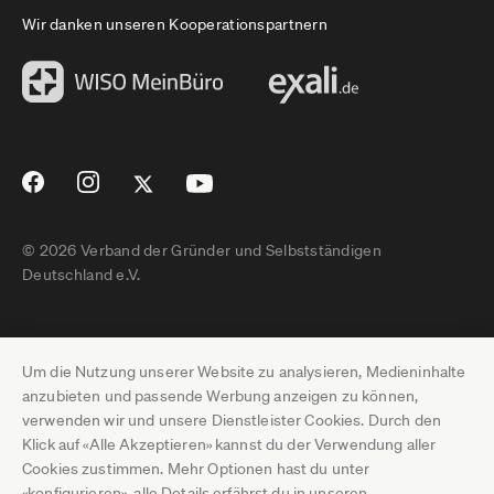
Wir danken unseren Kooperationspartnern
© 2026 Verband der Gründer und Selbstständigen
Deutschland e.V.
Impressum
Um die Nutzung unserer Website zu analysieren, Medieninhalte
Datenschutz
anzubieten und passende Werbung anzeigen zu können,
verwenden wir und unsere Dienstleister Cookies. Durch den
Pressebereich
Klick auf «Alle Akzeptieren» kannst du der Verwendung aller
Cookies zustimmen. Mehr Optionen hast du unter
Newsletter-Archiv
«konfigurieren», alle Details erfährst du in unseren