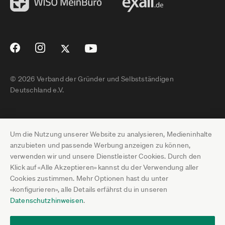
© 2026 Verband der Gründer und Selbstständigen
Deutschland e.V.
Impressum
Um die Nutzung unserer Website zu analysieren, Medieninhalte
Datenschutz
anzubieten und passende Werbung anzeigen zu können,
verwenden wir und unsere Dienstleister Cookies. Durch den
Pressebereich
Klick auf «Alle Akzeptieren» kannst du der Verwendung aller
Cookies zustimmen. Mehr Optionen hast du unter
Newsletter-Archiv
«konfigurieren», alle Details erfährst du in unseren
Datenschutzhinweisen
.
Jobs