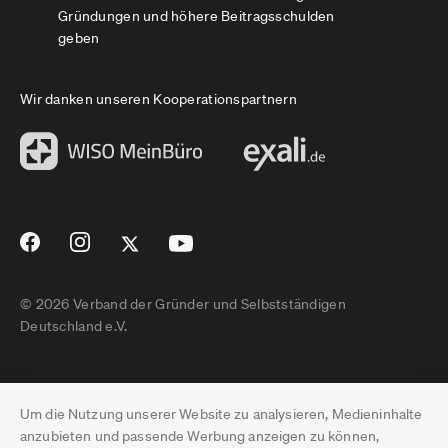
Gründungen und höhere Beitragsschulden
geben
Wir danken unseren Kooperationspartnern
© 2026 Verband der Gründer und Selbstständigen
Deutschland e.V.
Impressum
Um die Nutzung unserer Website zu analysieren, Medieninhalte
Datenschutz
anzubieten und passende Werbung anzeigen zu können,