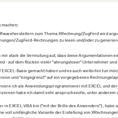
g machen:
 Softwareherstellern zum Thema XRechnung/ZugFerd wird argum
ungen/ZugFerd-Rechnungen zu lesen und/oder zu generieren,
ich mir stark die Vermutung auf, dass diese Argumentationen 
nd - auf dem Rücken vieler "ahnungsloser" Unternehmer un
 auf EXCEL-Basis gemacht haben und es auch weiterhin tun m
Version und "eingegrenzt" auf ein vorgegebenes Rechnungslay
ammiere ich als Anwendungsprogrammierer mit EXCEL und der
ernen habe ich damit sehr anspruchsvolle, unter anderem au
 in EXCEL-VBA bin ("mit der Brille des Anwenders") , habe 
ne voll umfängliche Variante der Erstellung von XRechnung