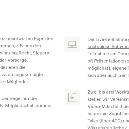
enz beantworten Experten
Die Live-Teilnahme 
Themen, z.B. aus den
kostenlose Softwa
innung, Recht, Steuern,
Teilnahme am Comp
er Vorsorge.
oft Präsentationen 
derieren die
möglich ist, eigene
en vorab angekündigte
sich aber auch per 
er Mitglieder.
Zwei bis drei Werkt
n der Regel nur die
stellen wir Vereins
-Mitgliedschaft voraus.
Video-Mitschnitt de
haben sie Zugriff au
Talks (über 400) un
Wissensbibliothek
.