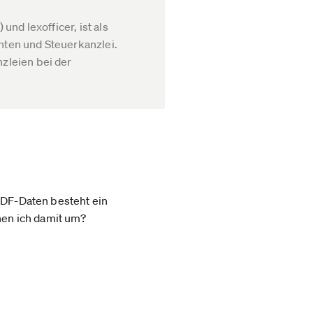
und lexofficer, ist als
nten und Steuerkanzlei.
zleien bei der
DF-Daten besteht ein
en ich damit um?