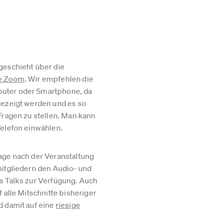
geschieht über die
re Zoom
. Wir empfehlen die
uter oder Smartphone, da
gezeigt werden und es so
 Fragen zu stellen. Man kann
Telefon einwählen.
age nach der Veranstaltung
mitgliedern den Audio- und
s Talks zur Verfügung. Auch
f alle Mitschnitte bisheriger
d damit auf eine
riesige