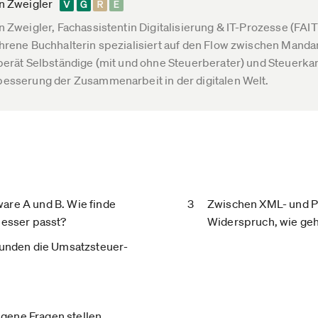
n Zweigler
n Zweigler, Fachassistentin Digitalisierung & IT-Prozesse (FAIT) 
hrene Buchhalterin spezialisiert auf den Flow zwischen Manda
berät Selbständige (mit und ohne Steuerberater) und Steuerkan
esserung der Zusammenarbeit in der digitalen Welt.
are A und B. Wie finde
Zwischen XML- und P
besser passt?
Widerspruch, wie geh
 Kunden die Umsatzsteuer-
gene Fragen stellen.