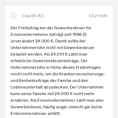
Müssen unterschiedliche
Beitragsbemessungsgrenzen bei KV/PflV oder
Lisa (N. R.)
3.5.21 13:41
ALV oder RV sein?
Der Freibetrag bei der Gewerbesteuer für
Einzelunternehmer beträgt seit 1998 (!)
unverändert 24.000 €. Damit sollte der
Unternehmerlohn nicht mit Gewerbesteuer
belastet werden. Ab 24.001 € zahlt man
erhebliche Gewerbesteuerbeträge. Der
Unternehmerlohn in Höhe dieses Freibetrages
reicht nicht mehr, um die Krankenversicherungs-
und Rentenbeiträge der Familie und den
Lebensunterhalt abzudecken. Der Unternehmer
kann seine Familie mit 24.000 € nicht mehr
ernähren. Als Einzelunternehmer zahlt man also
Gewerbesteuer, häufig sogar, obwohl gar keine
Einkommensteuer anfällt.