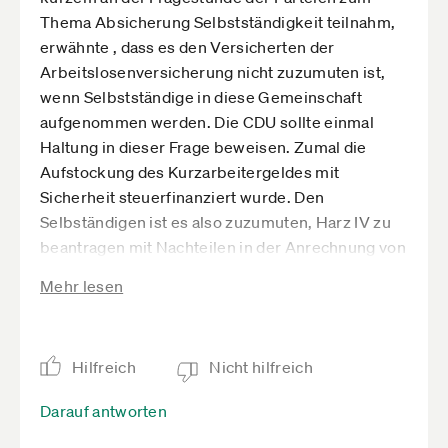
Thema Absicherung Selbstständigkeit teilnahm,
erwähnte , dass es den Versicherten der
Arbeitslosenversicherung nicht zuzumuten ist,
wenn Selbstständige in diese Gemeinschaft
aufgenommen werden. Die CDU sollte einmal
Haltung in dieser Frage beweisen. Zumal die
Aufstockung des Kurzarbeitergeldes mit
Sicherheit steuerfinanziert wurde. Den
Selbständigen ist es also zuzumuten, Harz IV zu
beantragen mit Nachteilen in der Anrechnung von
erreichten Vermögenswerten.
Mehr lesen
Und noch mal die Beitragsungerechtigkeit in der
jetzigen freiwilligen Arbeitslosenversicherung.
Gleicher Beitrag für Ungelernte, Gelernte,
Hilfreich
Nicht hilfreich
Meister, Facharbeiter und Techniker/Studierte,
aber unterschiedlicher Leistungsanspruch (Allein
Darauf antworten
die Qualifikation entscheidet).