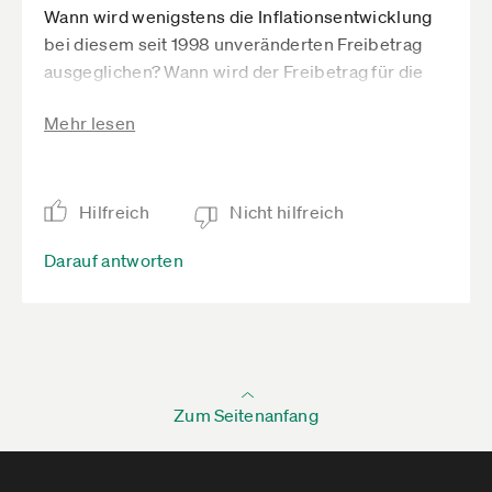
Wann wird wenigstens die Inflationsentwicklung
bei diesem seit 1998 unveränderten Freibetrag
ausgeglichen? Wann wird der Freibetrag für die
Gewerbesteuer bei Einzelunternehmern
Mehr lesen
angepasst? (Derzeit stehen sie weitaus
schlechter als Angestellte.)
Hilfreich
Nicht hilfreich
Darauf antworten
Zum Seitenanfang