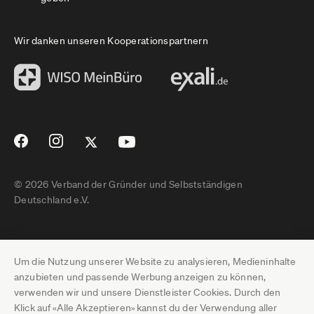
Wir danken unseren Kooperationspartnern
© 2026 Verband der Gründer und Selbstständigen
Deutschland e.V.
Impressum
Um die Nutzung unserer Website zu analysieren, Medieninhalte
Datenschutz
anzubieten und passende Werbung anzeigen zu können,
verwenden wir und unsere Dienstleister Cookies. Durch den
Pressebereich
Klick auf «Alle Akzeptieren» kannst du der Verwendung aller