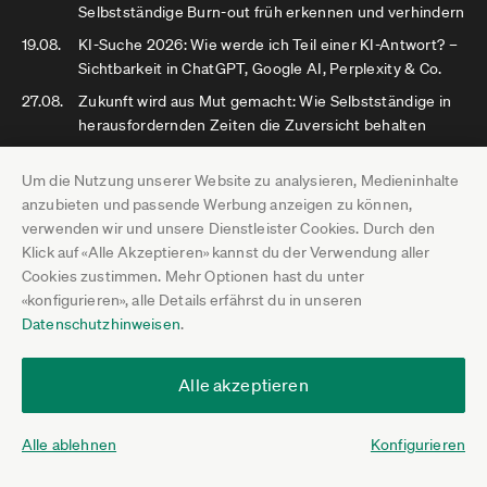
Selbstständige Burn-out früh erkennen und verhindern
19.08.
KI-Suche 2026: Wie werde ich Teil einer KI-Antwort? –
Sichtbarkeit in ChatGPT, Google AI, Perplexity & Co.
27.08.
Zukunft wird aus Mut gemacht: Wie Selbstständige in
herausfordernden Zeiten die Zuversicht behalten
Alle kommenden Experten-Talks anzeigen
Um die Nutzung unserer Website zu analysieren, Medieninhalte
anzubieten und passende Werbung anzeigen zu können,
verwenden wir und unsere Dienstleister Cookies. Durch den
Klick auf «Alle Akzeptieren» kannst du der Verwendung aller
Jetzt veröffentlicht: DIHK fordert Reform
Cookies zustimmen. Mehr Optionen hast du unter
der Statusfeststellung und unterbreitet
«konfigurieren», alle Details erfährst du in unseren
Gesetzesvorschlag
Datenschutzhinweisen
.
Zwischenbericht mit ersten Ergebnissen:
Alle akzeptieren
Welche Vorurteile über Selbstständige
unsere Mitglieder am meisten ärgern
Alle ablehnen
Konfigurieren
Steuervorauszahlungen auf 24.000 Euro
geringeres Einkommen beantragt: Hat das