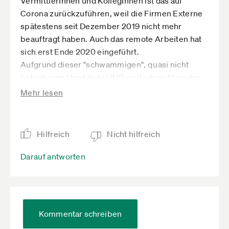
VermittlerInnen und KollegInnen ist das auf
Corona zurückzuführen, weil die Firmen Externe
spätestens seit Dezember 2019 nicht mehr
beauftragt haben. Auch das remote Arbeiten hat
sich erst Ende 2020 eingeführt.
Aufgrund dieser "schwammigen", quasi nicht
belegbaren Umstände UND weil ich nicht zu den
"gesperrten" Branchen gehöre, noch nicht mal
Mehr lesen
indirekt, sehe ich keine Chance für
November-/Dezember-Hilfe.
Oder kann mir jemand eine andere Perspektive,
Hilfreich
Nicht hilfreich
Begründung an die Hand geben.
Danke & Gruß von Fred
Darauf antworten
Kommentar schreiben