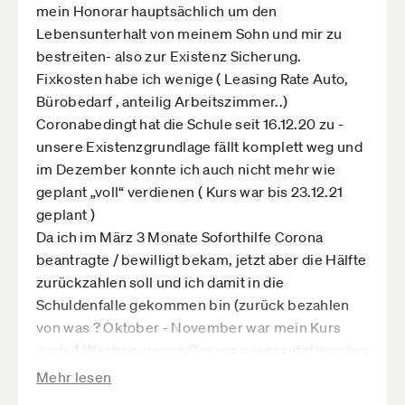
mein Honorar hauptsächlich um den
Lebensunterhalt von meinem Sohn und mir zu
bestreiten- also zur Existenz Sicherung.
Fixkosten habe ich wenige ( Leasing Rate Auto,
Bürobedarf , anteilig Arbeitszimmer..)
Coronabedingt hat die Schule seit 16.12.20 zu -
unsere Existenzgrundlage fällt komplett weg und
im Dezember konnte ich auch nicht mehr wie
geplant „voll“ verdienen ( Kurs war bis 23.12.21
geplant )
Da ich im März 3 Monate Soforthilfe Corona
beantragte / bewilligt bekam, jetzt aber die Hälfte
zurückzahlen soll und ich damit in die
Schuldenfalle gekommen bin (zurück bezahlen
von was ? Oktober - November war mein Kurs
auch 4 Wochen wegen Corona ausgesetzt worden
... Jahresumsatz liegt 10000 € unter 2019!)
Mehr lesen
möchte ich fragen :