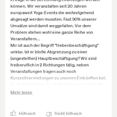
können. Wir veranstalten seit 20 Jahren
europaweit Yoga-Events die weitestgehend
abgesagt werden mussten. Fast 90% unserer
Umsätze sind damit weggefallen. Vor dem
Problem stehen wohl eine ganze Reihe von
Veranstaltern...
Mir ist auch der Begriff "Nebenbeschäftigung"
unklar. Ist er bloße Abgrenzung zu einer
(angestellten) Hauptbeschäftigung? Wir sind
freiberuflich in 2 Richtungen tätig, neben
Veranstaltungen tragen auch noch
Kurzzeitvermietungen zu unseren Einkünften bei.
Auch dort sind wir durch Beherbergungsverbote
erheblich betroffen. Müssen wir abschichten?
Mehr lesen
Und wenn, was gilt als Maßstab, 2019, mit/ohne
Auslandseinkünfte?
Schleierhaft sind mir auch noch
Hilfreich
Nicht hilfreich
Verdienstausfallansprüche aus dem