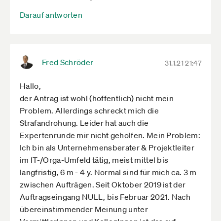
Infektionsschutzgesetz für Soloselbständige,
Darauf antworten
denen die Tätigkeit untersagt wurden.
Bezüglich der nun erweiterten Ansprüche auf
Kinderkrankengeld gibt es für freiwillig gesetzlich
versicherte Soloselbständige auch wohl wenig
Fred Schröder
31.1.21 21:47
Hoffnung?
Hallo,
Wir wären sehr dankbar für Rückmeldungen
der Antrag ist wohl (hoffentlich) nicht mein
LG Martin
Problem. Allerdings schreckt mich die
Strafandrohung. Leider hat auch die
Expertenrunde mir nicht geholfen. Mein Problem:
Ich bin als Unternehmensberater & Projektleiter
im IT-/Orga-Umfeld tätig, meist mittel bis
langfristig, 6 m - 4 y. Normal sind für mich ca. 3 m
zwischen Aufträgen. Seit Oktober 2019 ist der
Auftragseingang NULL, bis Februar 2021. Nach
übereinstimmender Meinung unter