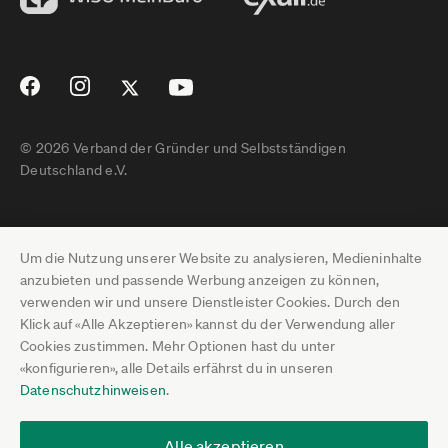
© 2026 Verband der Gründer und Selbstständigen
Deutschland e.V.
Impressum
Um die Nutzung unserer Website zu analysieren, Medieninhalte
Datenschutz
anzubieten und passende Werbung anzeigen zu können,
verwenden wir und unsere Dienstleister Cookies. Durch den
Pressebereich
Klick auf «Alle Akzeptieren» kannst du der Verwendung aller
Cookies zustimmen. Mehr Optionen hast du unter
Newsletter-Archiv
«konfigurieren», alle Details erfährst du in unseren
Datenschutzhinweisen
.
Jobs
Termine
Alle akzeptieren