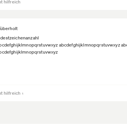
t hilfreich
/überholt
indestzeichenanzahl
bcdefghijklmnopqrstuvwxyz abcdefghijklmnopqrstuvwxyz ab
bcdefghijklmnopqrstuvwxyz
t hilfreich
1