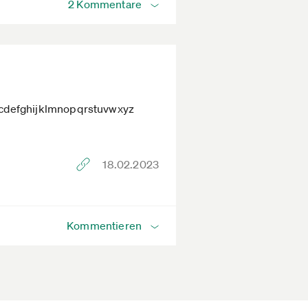
2 Kommentare
cdefghijklmnopqrstuvwxyz
18.02.2023
Kommentieren