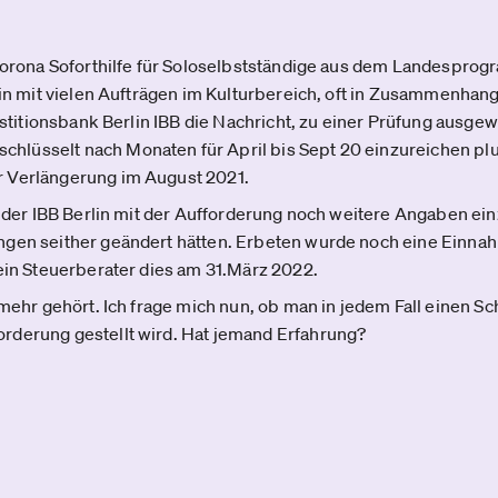
 Corona Soforthilfe für Soloselbstständige aus dem Landespro
rin mit vielen Aufträgen im Kulturbereich, oft in Zusammenhan
estitionsbank Berlin IBB die Nachricht, zu einer Prüfung ausgew
lüsselt nach Monaten für April bis Sept 20 einzureichen plu
 Verlängerung im August 2021.
il der IBB Berlin mit der Aufforderung noch weitere Angaben e
ngen seither geändert hätten. Erbeten wurde noch eine Einn
mein Steuerberater dies am 31.März 2022.
 mehr gehört. Ich frage mich nun, ob man in jedem Fall einen S
rderung gestellt wird. Hat jemand Erfahrung?