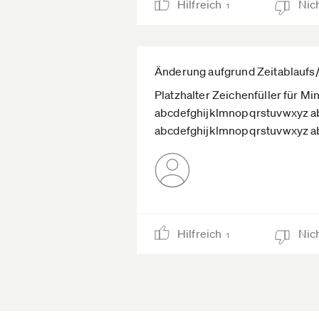
Hilfreich
Nich
1
Änderung aufgrund Zeitablaufs
Platzhalter Zeichenfüller für M
abcdefghijklmnopqrstuvwxyz a
abcdefghijklmnopqrstuvwxyz a
Hilfreich
Nich
1