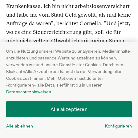
Krankenkasse. Ich bin nicht arbeitslosenversichert
und habe nie vom Staat Geld gewollt, als mal keine
Aufträge da waren", berichtet Cornelia. "Und jetzt,
wo es eine Steuererleichterung gibt, soll sie für
mich nicht gelten. Obwohl ich mit meiner Steuer
dazu beitrage, dass die Angestellten ihre
Um die Nutzung unserer Website zu analysieren, Medieninhalte
Aktivrente finanziert bekommen. Dieser Logik
anzubieten und passende Werbung anzeigen zu können,
verwenden wir und unsere Dienstleister Cookies. Durch den
kann ich nicht folgen."
Klick auf «Alle Akzeptieren» kannst du der Verwendung aller
Cookies zustimmen. Mehr Optionen hast du unter
Die Aussage zum Beispiel, Selbstständige
«konfigurieren», alle Details erfährst du in unseren
bräuchten keine Anreize, denn sie arbeiten sowieso
Datenschutzhinweisen
.
länger, empfindet Cornelia als Schlag ins Gesicht:
"Wir machen das, weil wir es gerne tun. Viele
Alle akzeptieren
arbeiten sicher auch länger, weil sie es müssen,
weil die Rente nicht reicht. Es kann nicht sein, dass
Alle ablehnen
Konfigurieren
wir dafür bestraft werden – und mit unseren