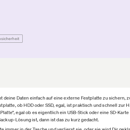
sicherheit
cht deine Daten einfach auf eine externe Festplatte zu sichern, 
estplatte, ob HDD oder SSD, egal, ist praktisch und schnell zur 
latte“, egal ob es eigentlich ein USB-Stick oder eine SD-Karte
Backup-Lösung ist, dann ist das zu kurz gedacht.
tte immer in der Tasche und verlierst sie, oder sie wird Dir gekla