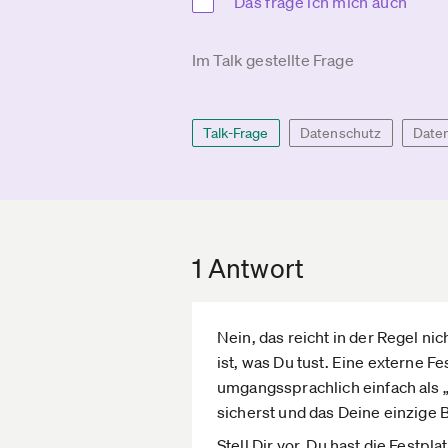
Das frage ich mich auch
Im Talk gestellte Frage
Talk-Frage
Datenschutz
Daten
1 Antwort
Nein, das reicht in der Regel ni
ist, was Du tust. Eine externe F
umgangssprachlich einfach als „P
sicherst und das Deine einzige 
Stell Dir vor, Du hast die Festpla