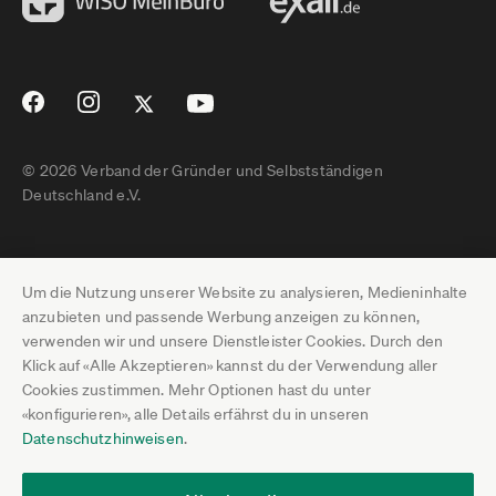
© 2026 Verband der Gründer und Selbstständigen
Deutschland e.V.
Impressum
Um die Nutzung unserer Website zu analysieren, Medieninhalte
Datenschutz
anzubieten und passende Werbung anzeigen zu können,
verwenden wir und unsere Dienstleister Cookies. Durch den
Pressebereich
Klick auf «Alle Akzeptieren» kannst du der Verwendung aller
Cookies zustimmen. Mehr Optionen hast du unter
Newsletter-Archiv
«konfigurieren», alle Details erfährst du in unseren
Datenschutzhinweisen
.
Jobs