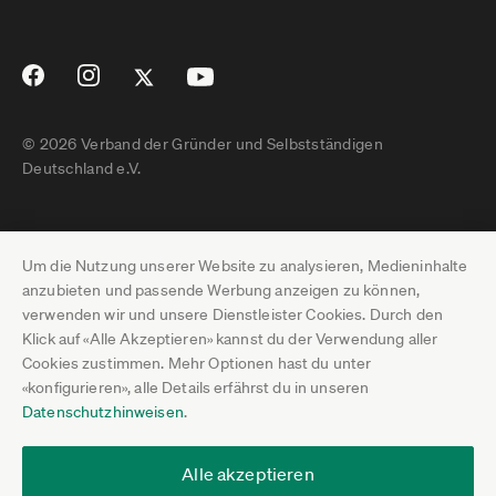
© 2026 Verband der Gründer und Selbstständigen
Deutschland e.V.
Impressum
Um die Nutzung unserer Website zu analysieren, Medieninhalte
Datenschutz
anzubieten und passende Werbung anzeigen zu können,
verwenden wir und unsere Dienstleister Cookies. Durch den
Pressebereich
Klick auf «Alle Akzeptieren» kannst du der Verwendung aller
Cookies zustimmen. Mehr Optionen hast du unter
Newsletter-Archiv
«konfigurieren», alle Details erfährst du in unseren
Datenschutzhinweisen
.
Jobs
Termine
Alle akzeptieren