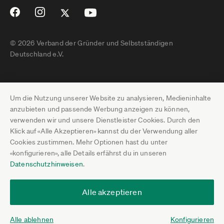
© 2026 Verband der Gründer und Selbstständigen
Deutschland e.V.
Impressum
Um die Nutzung unserer Website zu analysieren, Medieninhalte
Datenschutz
anzubieten und passende Werbung anzeigen zu können,
verwenden wir und unsere Dienstleister Cookies. Durch den
Pressebereich
Klick auf «Alle Akzeptieren» kannst du der Verwendung aller
Cookies zustimmen. Mehr Optionen hast du unter
Newsletter-Archiv
«konfigurieren», alle Details erfährst du in unseren
Datenschutzhinweisen
.
Jobs
Termine
Alle akzeptieren
Über uns
Alle ablehnen
Konfigurieren