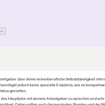
eit
rbeitgeber über deine nebenberufliche Selbstständigkeit info
benötigst jedoch keine spezielle Erlaubnis, wie es beispielswe
status genießen.
nn des Hauptjobs mit deinem Arbeitgeber zu sprechen und schrif
möchtest. Dabei sollten auch die maximalen Stunden und der W