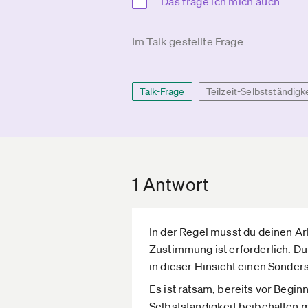
Das frage ich mich auch
Im Talk gestellte Frage
Talk-Frage
Teilzeit-Selbstständigk
1 Antwort
In der Regel musst du deinen A
Zustimmung ist erforderlich. Du 
in dieser Hinsicht einen Sonder
Es ist ratsam, bereits vor Begi
Selbstständigkeit beibehalten 