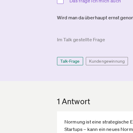
Das frage ich mich auch
Wird man da überhaupt ernst gen
Im Talk gestellte Frage
Talk-Frage
Kundengewinnung
1 Antwort
Normung ist eine strategische E
Startups – kann ein neues Norm