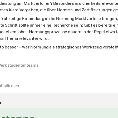
leistung am Markt erfüllen? Besonders in sicherheitsrelevan
t es klare Vorgaben, die über Normen und Zertifizierungen ge
e frühzeitige Einbindung in die Normung Marktvorteile bringen,
e Schritt sollte immer eine Recherche sein: Gibt es bereits ei
 besetzen lohnt. Normungsprozesse dauern in der Regel etwa 18
as Thema relevanter wird.
desto besser – wer Normung als strategisches Werkzeug versteht
erkstudententeams
t hilfreich
n
 Kundengewinnung