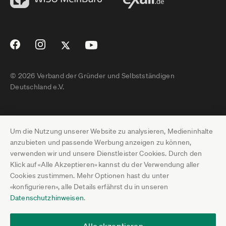
© 2026 Verband der Gründer und Selbstständigen
Deutschland e.V.
Impressum
Um die Nutzung unserer Website zu analysieren, Medieninhalte
Datenschutz
anzubieten und passende Werbung anzeigen zu können,
verwenden wir und unsere Dienstleister Cookies. Durch den
Pressebereich
Klick auf «Alle Akzeptieren» kannst du der Verwendung aller
Cookies zustimmen. Mehr Optionen hast du unter
Newsletter-Archiv
«konfigurieren», alle Details erfährst du in unseren
Datenschutzhinweisen
.
Jobs
Termine