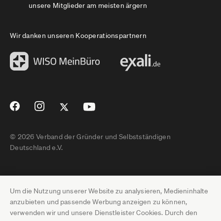
unsere Mitglieder am meisten ärgern
Wir danken unseren Kooperationspartnern
© 2026 Verband der Gründer und Selbstständigen
Deutschland e.V.
Impressum
Um die Nutzung unserer Website zu analysieren, Medieninhalte
Datenschutz
anzubieten und passende Werbung anzeigen zu können,
verwenden wir und unsere Dienstleister Cookies. Durch den
Pressebereich