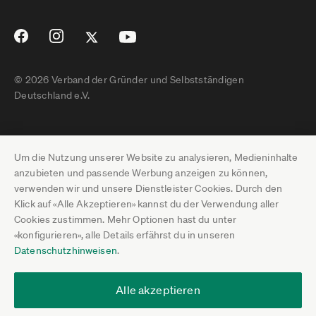
© 2026 Verband der Gründer und Selbstständigen
Deutschland e.V.
Impressum
Um die Nutzung unserer Website zu analysieren, Medieninhalte
Datenschutz
anzubieten und passende Werbung anzeigen zu können,
verwenden wir und unsere Dienstleister Cookies. Durch den
Pressebereich
Klick auf «Alle Akzeptieren» kannst du der Verwendung aller
Cookies zustimmen. Mehr Optionen hast du unter
Newsletter-Archiv
«konfigurieren», alle Details erfährst du in unseren
Datenschutzhinweisen
.
Jobs
Termine
Alle akzeptieren