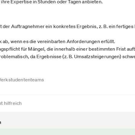
e ihre Expertise in Stunden oder Tagen anbieten.
der Auftragnehmer ein konkretes Ergebnis, z. B. ein fertiges 
ab, wenn es die vereinbarten Anforderungen erfüllt.
gspflicht für Mängel, die innerhalb einer bestimmten Frist auf
roblematisch, da Ergebnisse (z. B. Umsatzsteigerungen) schw
erkstudententeams
t hilfreich
n