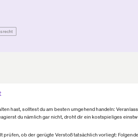
tsrecht
t
ten hast, solltest du am besten umgehend handeln: Veranlas
eagierst du nämlich gar nicht, droht dir ein kostspieliges eins
 prüfen, ob der gerügte Verstoß tatsächlich vorliegt: Folgende