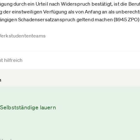
ügung durch ein Urteil nach Widerspruch bestätigt, ist die Ber
g der einstweiligen Verfügung als von Anfang an als unberecht
ängigen Schadensersatzanspruch geltend machen (§945 ZPO)
erkstudententeams
t hilfreich
n
elbstständige lauern