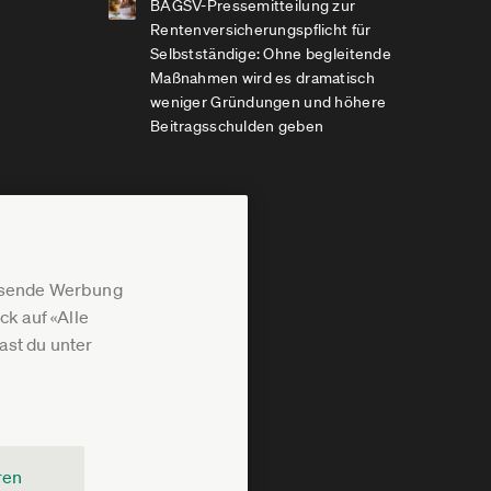
BAGSV-Pressemitteilung zur
Rentenversicherungspflicht für
Selbstständige: Ohne begleitende
Maßnahmen wird es dramatisch
weniger Gründungen und höhere
Beitragsschulden geben
assende Werbung
k auf «Alle
st du unter
ren