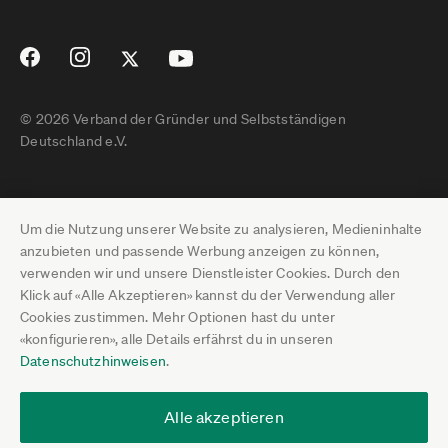
© 2026 Verband der Gründer und Selbstständigen
Deutschland e.V.
Impressum
Um die Nutzung unserer Website zu analysieren, Medieninhalte
Datenschutz
anzubieten und passende Werbung anzeigen zu können,
verwenden wir und unsere Dienstleister Cookies. Durch den
Pressebereich
Klick auf «Alle Akzeptieren» kannst du der Verwendung aller
Cookies zustimmen. Mehr Optionen hast du unter
Newsletter-Archiv
«konfigurieren», alle Details erfährst du in unseren
Datenschutzhinweisen
.
Jobs
Termine
Alle akzeptieren