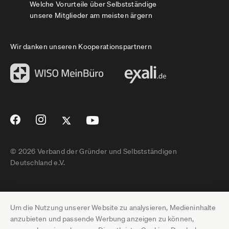
Welche Vorurteile über Selbstständige
unsere Mitglieder am meisten ärgern
Wir danken unseren Kooperationspartnern
© 2026 Verband der Gründer und Selbstständigen
Deutschland e.V.
Impressum
Um die Nutzung unserer Website zu analysieren, Medieninhalte
Datenschutz
anzubieten und passende Werbung anzeigen zu können,