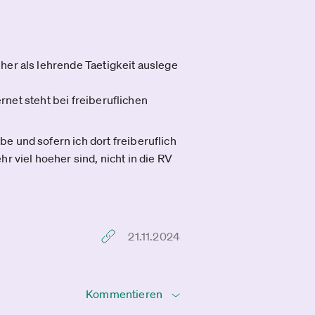
her als lehrende Taetigkeit auslege
ernet steht bei freiberuflichen
e und sofern ich dort freiberuflich
r viel hoeher sind, nicht in die RV
21.11.2024
Kommentieren