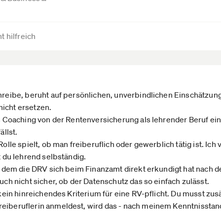
t hilfreich
chreibe, beruht auf persönlichen, unverbindlichen Einschätzu
icht ersetzen.
ass Coaching von der Rentenversicherung als lehrender Beruf ei
ällst.
Rolle spielt, ob man freiberuflich oder gewerblich tätig ist. Ich
t du lehrend selbständig.
 in dem die DRV sich beim Finanzamt direkt erkundigt hat nach
auch nicht sicher, ob der Datenschutz das so einfach zulässt.
 kein hinreichendes Kriterium für eine RV-pflicht. Du musst zusä
eiberuflerin anmeldest, wird das - nach meinem Kenntnisstand