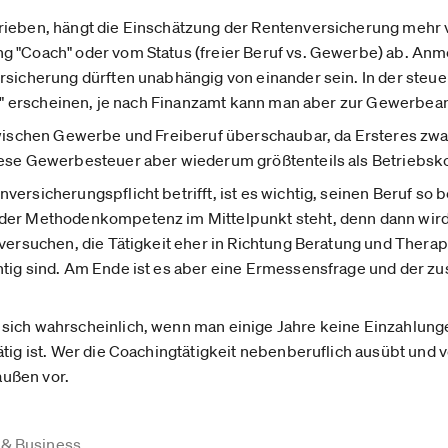
ieben, hängt die Einschätzung der Rentenversicherung mehr vo
g "Coach" oder vom Status (freier Beruf vs. Gewerbe) ab. A
rsicherung dürften unabhängig von einander sein. In der steu
lich" erscheinen, je nach Finanzamt kann man aber zur Gewer
 zwischen Gewerbe und Freiberuf überschaubar, da Ersteres z
iese Gewerbesteuer aber wiederum größtenteils als Betriebsko
versicherungspflicht betrifft, ist es wichtig, seinen Beruf so
oder Methodenkompetenz im Mittelpunkt steht, denn dann wird
 versuchen, die Tätigkeit eher in Richtung Beratung und Therap
tig sind. Am Ende ist es aber eine Ermessensfrage und der zus
ich wahrscheinlich, wenn man einige Jahre keine Einzahlungen
ätig ist. Wer die Coachingtätigkeit nebenberuflich ausübt und
 außen vor.
 & Business …