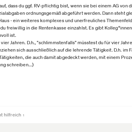
uf, dass du ggf. RV-pflichtig bist, wenn sie bei einem AG von 
ozialabgaben ordnungsgemäß abgeführt werden. Dann steht glei
 Haus - ein weiteres komplexes und unerfreuliches Themenfeld
 du freiwillig in die Rentenkasse einzahlst. Es gibt Kolleg*inn
voll ist.
h vier Jahren. D.h., "schlimmstenfalls" müsstest du für vier Jah
ziehen sich ausschließlich auf die lehrende Tätigkeit. D.h. im F
Tätigkeiten, die auch damit abgedeckt werden, mit einem Pro
ng schreiben...)
t hilfreich
1