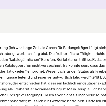
ng (ich war lange Zeit als Coach für Bildungsträger tätig) steh
 oder gewerblich tätig bist. Die freiberufliche Tätigkeit richte
 den "katalogähnlichen" Berufen. Bei letzteren trifft i.d.R. das
den Katalogberufen nicht verzeichnet. Es könnte sein, dass das
he Tätigkeiten" einordnet. Wesentlich für den Status als Freiber
nntnisse leitend und eigenverantwortlich tätig wird." (§ 18 ESt
zhofs, der entschieden hat, dass ein fachlich eindeutiger ak
ung als Freiberufler Voraussetzung ist. Mein Beispiel: Ich h
sche Energieversorgung). Da ich aber nicht als Ingenieur selbs
ehmensberater, muss ich ein Gewerbe betreiben. Hätte ich 