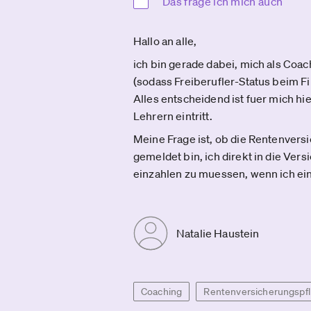
Das frage ich mich auch
Hallo an alle,
ich bin gerade dabei, mich als Coa
(sodass Freiberufler-Status beim 
Alles entscheidend ist fuer mich hie
Lehrern eintritt.
Meine Frage ist, ob die Rentenvers
gemeldet bin, ich direkt in die Ver
einzahlen zu muessen, wenn ich e
Natalie Haustein
Coaching
Rentenversicherungspfl