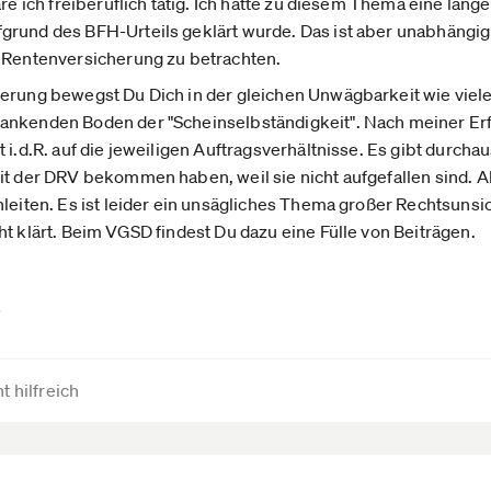
äre ich freiberuflich tätig. Ich hatte zu diesem Thema eine lä
grund des BFH-Urteils geklärt wurde. Das ist aber unabhängig
n Rentenversicherung zu betrachten.
herung bewegst Du Dich in der gleichen Unwägbarkeit wie viel
ankenden Boden der "Scheinselbständigkeit". Nach meiner Erf
 i.d.R. auf die jeweiligen Auftragsverhältnisse. Es gibt durcha
it der DRV bekommen haben, weil sie nicht aufgefallen sind. 
nleiten. Es ist leider ein unsägliches Thema großer Rechtsuns
ht klärt. Beim VGSD findest Du dazu eine Fülle von Beiträgen.
…
t hilfreich