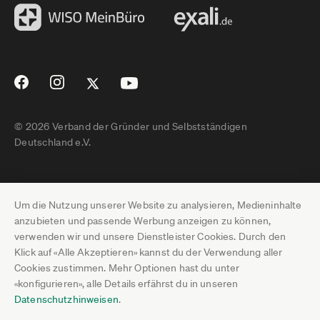
© 2026 Verband der Gründer und Selbstständigen
Deutschland e.V.
Impressum
Um die Nutzung unserer Website zu analysieren, Medieninhalte
Datenschutz
anzubieten und passende Werbung anzeigen zu können,
verwenden wir und unsere Dienstleister Cookies. Durch den
Pressebereich
Klick auf «Alle Akzeptieren» kannst du der Verwendung aller
Cookies zustimmen. Mehr Optionen hast du unter
Newsletter-Archiv
«konfigurieren», alle Details erfährst du in unseren
Datenschutzhinweisen
.
Jobs