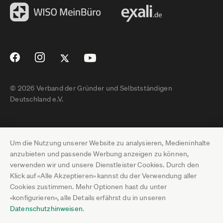
© 2026 Verband der Gründer und Selbstständigen
Deutschland e.V.
Impressum
Um die Nutzung unserer Website zu analysieren, Medieninhalte
Datenschutz
anzubieten und passende Werbung anzeigen zu können,
verwenden wir und unsere Dienstleister Cookies. Durch den
Pressebereich
Klick auf «Alle Akzeptieren» kannst du der Verwendung aller
Cookies zustimmen. Mehr Optionen hast du unter
Newsletter-Archiv
«konfigurieren», alle Details erfährst du in unseren
Datenschutzhinweisen
.
Jobs