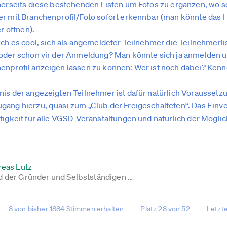
inerseits diese bestehenden Listen um Fotos zu ergänzen, wo 
er mit Branchenprofil/Foto sofort erkennbar (man könnte das
er öffnen).
ich es cool, sich als angemeldeter Teilnehmer die Teilnehmerl
(oder schon vir der Anmeldung? Man könnte sich ja anmelden 
enprofil anzeigen lassen zu können: Wer ist noch dabei? Ken
is der angezeigten Teilnehmer ist dafür natürlich Voraussetzu
ang hierzu, quasi zum „Club der Freigeschalteten“. Das Einver
tigkeit für alle VGSD-Veranstaltungen und natürlich der Möglic
reas Lutz
 der Gründer und Selbstständigen …
8 von bisher 1884 Stimmen erhalten
Platz 28 von 52
Letzt