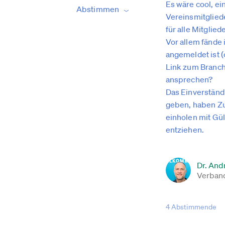
Es wäre cool, e
Abstimmen
Vereinsmitglied
für alle Mitglied
Vor allem fände 
angemeldet ist 
Link zum Branch
ansprechen?
Das Einverständn
geben, haben Zug
einholen mit Gül
entziehen.
Dr. And
Verband
4 Abstimmende