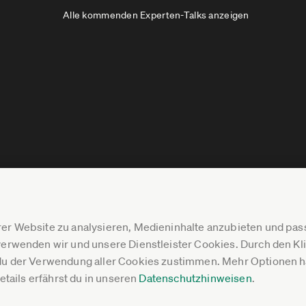
Alle kommenden Experten-Talks anzeigen
er Website zu analysieren, Medieninhalte anzubieten und p
erwenden wir und unsere Dienstleister Cookies. Durch den Klic
du der Verwendung aller Cookies zustimmen. Mehr Optionen ha
Details erfährst du in unseren
Datenschutzhinweisen
.