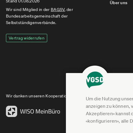
Stand 01.08.2026
Über uns
Wir sind Mitglied in der
BAGSV
, der
Bundesarbeitsgemeinschaft der
Selbstständigenverbände.
Vertrag widerrufen
Wir danken unseren Kooperationspartnern
Um die Nutzung unser
anzeigen zu können, v
Akzeptieren» kannst 
«konfigurieren», alle 