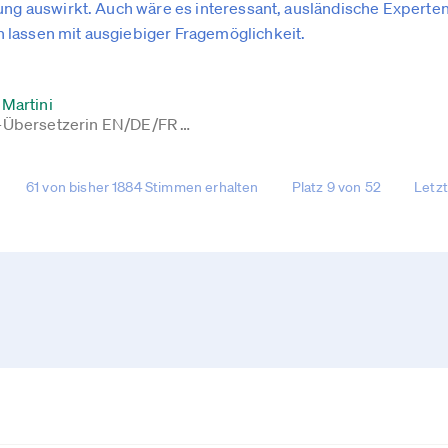
ung auswirkt. Auch wäre es interessant, ausländische Experten
lassen mit ausgiebiger Fragemöglichkeit.
Martini
-Übersetzerin EN/DE/FR …
61 von bisher 1884 Stimmen erhalten
Platz 9 von 52
Letz