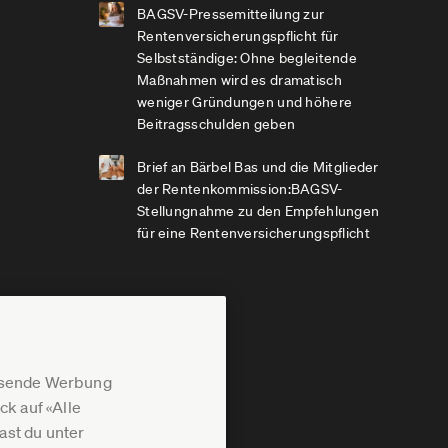
BAGSV-Pressemitteilung zur
Rentenversicherungspflicht für
Selbstständige: Ohne begleitende
Maßnahmen wird es dramatisch
weniger Gründungen und höhere
Beitragsschulden geben
Brief an Bärbel Bas und die Mitglieder
der Rentenkommission:BAGSV-
Stellungnahme zu den Empfehlungen
für eine Rentenversicherungspflicht
assende Werbung
k auf «Alle
st du unter