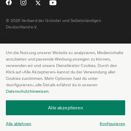
© 2026 Verband der Gründer und Selbstständigen
Deutschland e.V.
Impressum
Um die Nutzung unserer Website zu analysieren, Medieninhalte
Datenschutz
anzubieten und passende Werbung anzeigen zu können,
verwenden wir und unsere Dienstleister Cookies. Durch den
Pressebereich
Klick auf «Alle Akzeptieren» kannst du der Verwendung aller
Cookies zustimmen. Mehr Optionen hast du unter
Newsletter-Archiv
«konfigurieren», alle Details erfährst du in unseren
Datenschutzhinweisen
.
Jobs
Termine
Alle akzeptieren
Über uns
Alle ablehnen
Konfigurieren