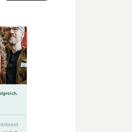
olgreich.
biticket