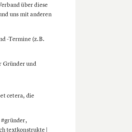
Verband über diese
 und uns mit anderen
nd -Termine (z.B.
ür Gründer und
t cetera, die
 #gründer,
ich
textkonstrukte |