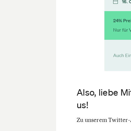
16. 
24% Prei
Nur für 
Auch Ein
Also, liebe M
us!
Zu unserem Twitter-A