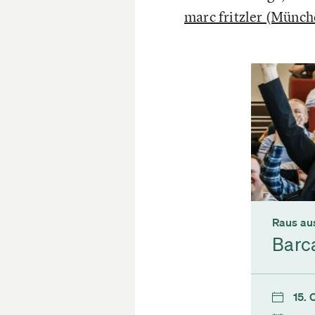
marc fritzler (Münch
Raus aus
Barc
15. 