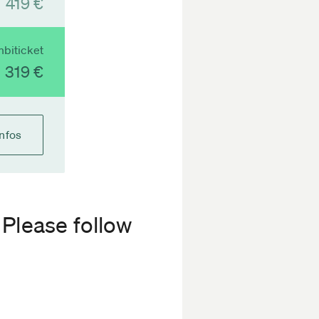
419 €
biticket
319 €
Infos
 Please follow