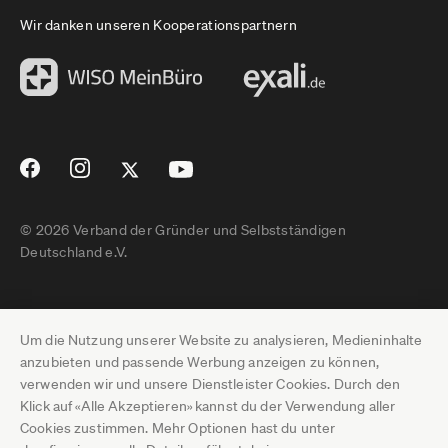
Wir danken unseren Kooperationspartnern
© 2026 Verband der Gründer und Selbstständigen
Deutschland e.V.
Impressum
Um die Nutzung unserer Website zu analysieren, Medieninhalte
Datenschutz
anzubieten und passende Werbung anzeigen zu können,
verwenden wir und unsere Dienstleister Cookies. Durch den
Pressebereich
Klick auf «Alle Akzeptieren» kannst du der Verwendung aller
Cookies zustimmen. Mehr Optionen hast du unter
Newsletter-Archiv