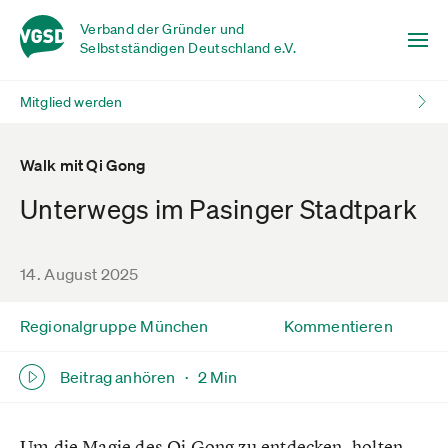
Verband der Gründer und
Selbstständigen Deutschland e.V.
Mitglied werden
Walk mit Qi Gong
Unterwegs im Pasinger Stadtpark
14. August 2025
Regionalgruppe München
Kommentieren
Beitrag anhören ·
2 Min
Um die Magie des Qi Gong zu entdecken, holten