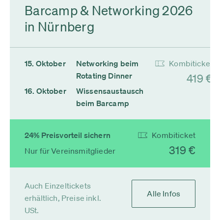
Barcamp & Networking 2026
in Nürnberg
15. Oktober
Networking beim
Kombiticket
Rotating Dinner
419 €
16. Oktober
Wissensaustausch
beim Barcamp
24% Preisvorteil sichern
Kombiticket
319 €
Nur für Vereinsmitglieder
Auch Einzeltickets
Alle Infos
erhältlich, Preise inkl.
USt.