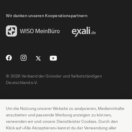
Wir danken unseren Kooperationspartnern
© 2026 Verband der Gründer und Selbstständigen
Deutschland e.V.
Impressum
Um die Nutzung unserer Website zu analysieren, Medieninhalte
Datenschutz
anzubieten und passende Werbung anzeigen zu können,
verwenden wir und unsere Dienstleister Cookies. Durch den
Pressebereich
Klick auf «Alle Akzeptieren» kannst du der Verwendung aller