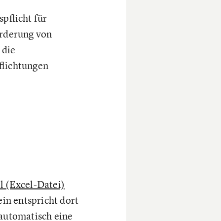
flicht für
orderung von
 die
flichtungen
 (Excel-Datei)
in entspricht dort
 automatisch eine