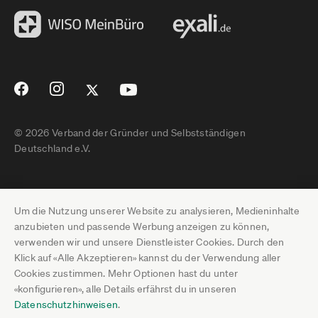
© 2026 Verband der Gründer und Selbstständigen
Deutschland e.V.
Impressum
Um die Nutzung unserer Website zu analysieren, Medieninhalte
Datenschutz
anzubieten und passende Werbung anzeigen zu können,
verwenden wir und unsere Dienstleister Cookies. Durch den
Pressebereich
Klick auf «Alle Akzeptieren» kannst du der Verwendung aller
Cookies zustimmen. Mehr Optionen hast du unter
Newsletter-Archiv
«konfigurieren», alle Details erfährst du in unseren
Datenschutzhinweisen
.
Jobs