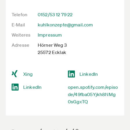
Telefon
0152/53 12 79 22
E-Mail
kuhlkonzepte@gmail.com
Weiteres
Impressum
Adresse
Hörner Weg 3
25572 Ecklak
Xing
LinkedIn
LinkedIn
open.spotify.com/episo
de/49fba05Yjkh8NMg
0sGgxTQ