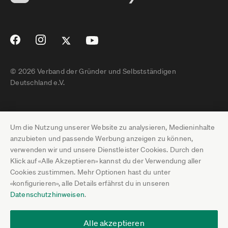
© 2026 Verband der Gründer und Selbstständigen
Deutschland e.V.
Impressum
Um die Nutzung unserer Website zu analysieren, Medieninhalte
Datenschutz
anzubieten und passende Werbung anzeigen zu können,
verwenden wir und unsere Dienstleister Cookies. Durch den
Pressebereich
Klick auf «Alle Akzeptieren» kannst du der Verwendung aller
Cookies zustimmen. Mehr Optionen hast du unter
Newsletter-Archiv
«konfigurieren», alle Details erfährst du in unseren
Datenschutzhinweisen
.
Jobs
Termine
Alle akzeptieren