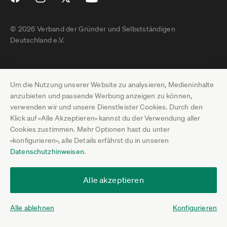
© 2026 Verband der Gründer und Selbstständigen
Deutschland e.V.
Impressum
Um die Nutzung unserer Website zu analysieren, Medieninhalte
Datenschutz
anzubieten und passende Werbung anzeigen zu können,
verwenden wir und unsere Dienstleister Cookies. Durch den
Pressebereich
Klick auf «Alle Akzeptieren» kannst du der Verwendung aller
Cookies zustimmen. Mehr Optionen hast du unter
Newsletter-Archiv
«konfigurieren», alle Details erfährst du in unseren
Datenschutzhinweisen
.
Jobs
Termine
Alle akzeptieren
Über uns
Alle ablehnen
Konfigurieren