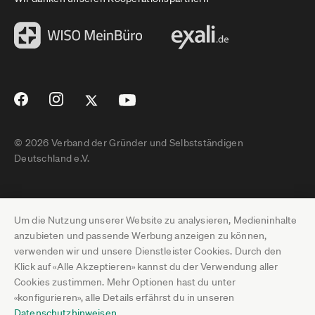
© 2026 Verband der Gründer und Selbstständigen
Deutschland e.V.
Impressum
Um die Nutzung unserer Website zu analysieren, Medieninhalte
Datenschutz
anzubieten und passende Werbung anzeigen zu können,
verwenden wir und unsere Dienstleister Cookies. Durch den
Pressebereich
Klick auf «Alle Akzeptieren» kannst du der Verwendung aller
Cookies zustimmen. Mehr Optionen hast du unter
Newsletter-Archiv
«konfigurieren», alle Details erfährst du in unseren
Datenschutzhinweisen
.