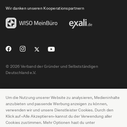
Wir danken unseren Kooperationspartnern
© 2026 Verband der Gründer und Selbstständigen
Deutschland e.V.
Impressum
Um die Nutzung unserer Website zu analysieren, Medieninhalte
Datenschutz
anzubieten und passende Werbung anzeigen zu können,
verwenden wir und unsere Dienstleister Cookies. Durch den
Pressebereich
Klick auf «Alle Akzeptieren» kannst du der Verwendung aller
Cookies zustimmen. Mehr Optionen hast du unter
Newsletter-Archiv